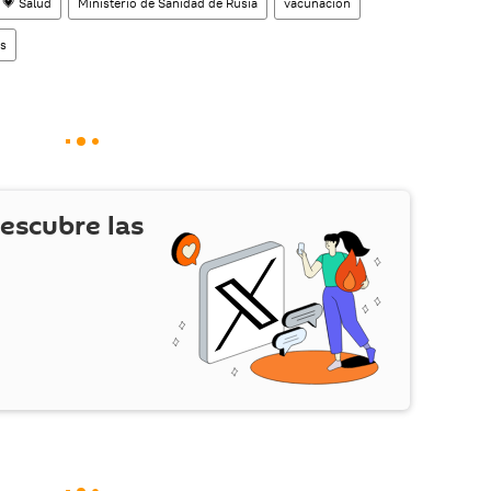
💗 Salud
Ministerio de Sanidad de Rusia
vacunación
as
escubre las