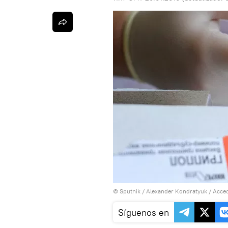
© Sputnik / Alexander Kondratyuk
/
Acced
Síguenos en