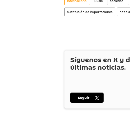
Internacional
Rusia
sociedad
sustitución de importaciones
notici
Síguenos en
X
y d
últimas noticias.
Seguir