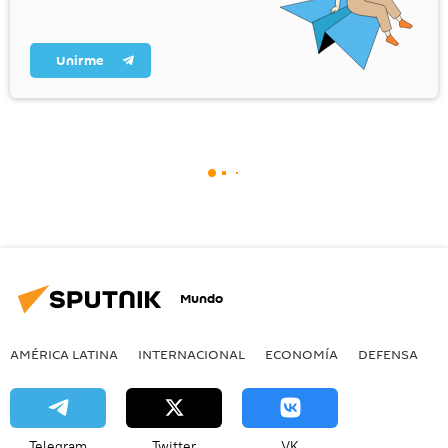
Unirme
Mundo
AMÉRICA LATINA
INTERNACIONAL
ECONOMÍA
DEFENSA
M
Telegram
Twitter
VK