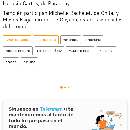
Horacio Cartes, de Paraguay.
También participan Michelle Bachelet, de Chile, y
Moses Nagamootoo, de Guyana, estados asociados
del bloque.
América Latina
Internacional
Venezuela
Argentina
Nicolás Maduro
Leopoldo López
Mauricio Macri
Mercosur
presos
noticias
Síguenos en
Telegram
y te
mantendremos al tanto de
todo lo que pasa en el
mundo.