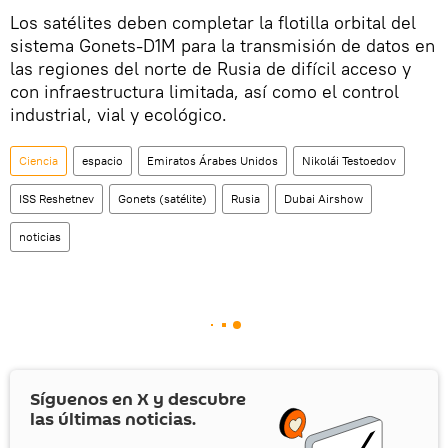
Los satélites deben completar la flotilla orbital del
sistema Gonets-D1M para la transmisión de datos en
las regiones del norte de Rusia de difícil acceso y
con infraestructura limitada, así como el control
industrial, vial y ecológico.
Ciencia
espacio
Emiratos Árabes Unidos
Nikolái Testoedov
ISS Reshetnev
Gonets (satélite)
Rusia
Dubai Airshow
noticias
Síguenos en
X
y descubre
las últimas noticias.