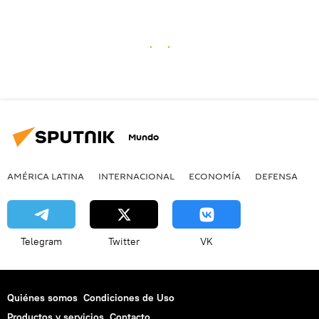
Mundo
AMÉRICA LATINA
INTERNACIONAL
ECONOMÍA
DEFENSA
M
Telegram
Twitter
VK
Quiénes somos
Condiciones de Uso
Productos y servicios
Contacto