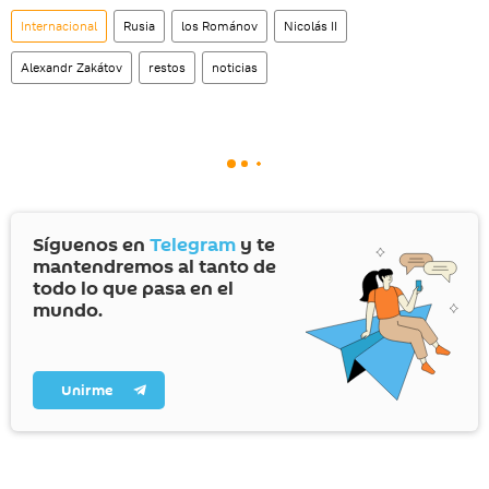
Internacional
Rusia
los Románov
Nicolás II
Alexandr Zakátov
restos
noticias
Síguenos en
Telegram
y te
mantendremos al tanto de
todo lo que pasa en el
mundo.
Unirme