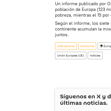
Un informe publicado por Ox
población de Europa (123 mi
pobreza, mientras el 15 por 
Según el informe, los siete
continente acumulan la mis
juntos.
Internacional
Economía
🌍 Euro
Unión Europea (UE)
noticias
Síguenos en
X
y d
últimas noticias.