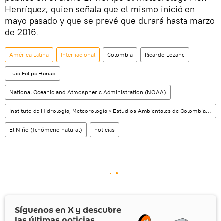
Henríquez, quien señala que el mismo inició en
mayo pasado y que se prevé que durará hasta marzo
de 2016.
América Latina
Internacional
Colombia
Ricardo Lozano
Luis Felipe Henao
National Oceanic and Atmospheric Administration (NOAA)
Instituto de Hidrología, Meteorología y Estudios Ambientales de Colombia (Ideam)
El Niño (fenómeno natural)
noticias
Síguenos en
X
y descubre
las últimas noticias.