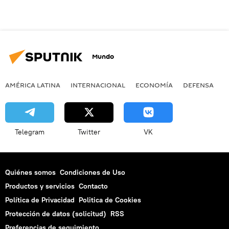
Mundo
AMÉRICA LATINA
INTERNACIONAL
ECONOMÍA
DEFENSA
M
Telegram
Twitter
VK
Quiénes somos
Condiciones de Uso
Productos y servicios
Contacto
Política de Privacidad
Politica de Cookies
Protección de datos (solicitud)
RSS
Preferencias de seguimiento