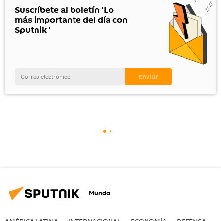
Suscríbete al boletín 'Lo
más importante del día con
Sputnik '
Mundo
AMÉRICA LATINA
INTERNACIONAL
ECONOMÍA
DEFENSA
M