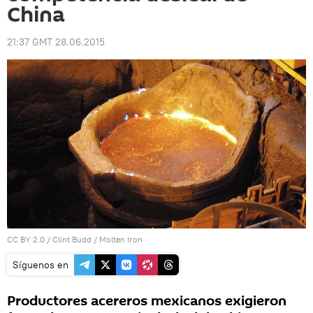
China
21:37 GMT 28.06.2015
CC BY 2.0
/
Clint Budd
/
Molten Iron
Síguenos en
Productores acereros mexicanos exigieron