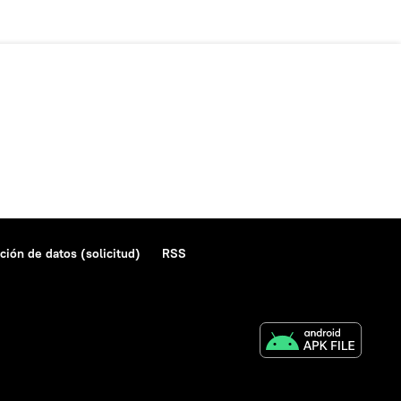
ción de datos (solicitud)
RSS