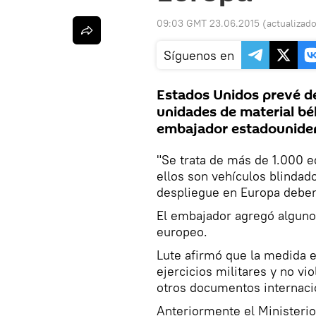
09:03 GMT 23.06.2015
(actualizad
Síguenos en
Estados Unidos prevé d
unidades de material bél
embajador estadouniden
"Se trata de más de 1.000 e
ellos son vehículos blindad
despliegue en Europa deberá
El embajador agregó algunos
europeo.
Lute afirmó que la medida es
ejercicios militares y no v
otros documentos internaci
Anteriormente el Ministerio