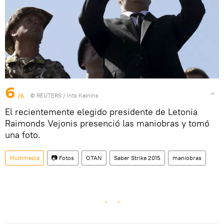
6
/6
©
REUTERS
/ Ints Kalnins
El recientemente elegido presidente de Letonia
Raimonds Vejonis presenció las maniobras y tomó
una foto.
Multimedia
📷 Fotos
OTAN
Saber Strike 2015
maniobras