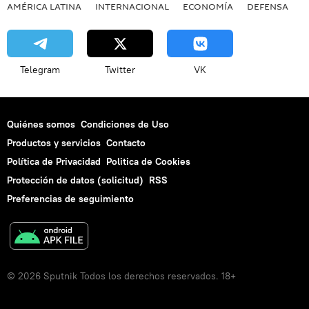
AMÉRICA LATINA
INTERNACIONAL
ECONOMÍA
DEFENSA
M
Telegram
Twitter
VK
Quiénes somos
Condiciones de Uso
Productos y servicios
Contacto
Política de Privacidad
Politica de Cookies
Protección de datos (solicitud)
RSS
Preferencias de seguimiento
© 2026 Sputnik Todos los derechos reservados. 18+