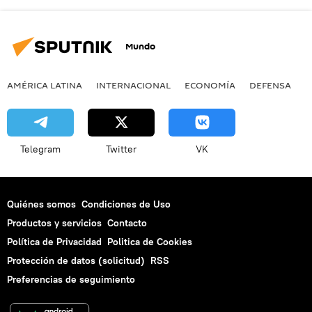
Mundo
AMÉRICA LATINA
INTERNACIONAL
ECONOMÍA
DEFENSA
M
Telegram
Twitter
VK
Quiénes somos
Condiciones de Uso
Productos y servicios
Contacto
Política de Privacidad
Politica de Cookies
Protección de datos (solicitud)
RSS
Preferencias de seguimiento