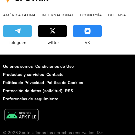
AMÉRICA LATINA
INTERNACIONAL
ECONOMÍA
DEFENSA
M
Telegram
Twitter
VK
Quiénes somos
Condiciones de Uso
Productos y servicios
Contacto
Política de Privacidad
Politica de Cookies
Protección de datos (solicitud)
RSS
Preferencias de seguimiento
© 2026 Sputnik Todos los derechos reservados. 18+