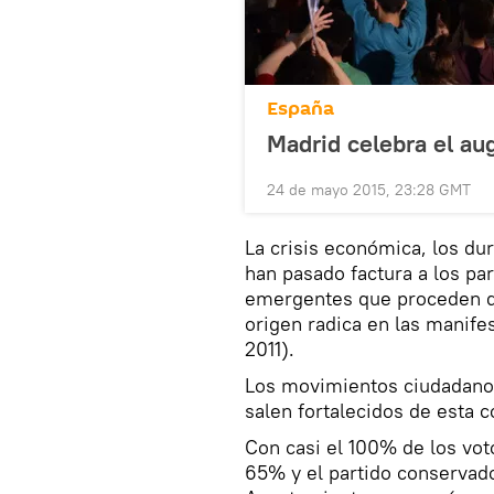
España
Madrid celebra el aug
24 de mayo 2015, 23:28 GMT
La crisis económica, los du
han pasado factura a los pa
emergentes que proceden de
origen radica en las manif
2011).
Los movimientos ciudadanos
salen fortalecidos de esta c
Con casi el 100% de los voto
65% y el partido conservad