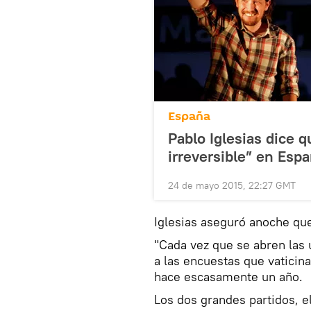
España
Pablo Iglesias dice 
irreversible” en Esp
24 de mayo 2015, 22:27 GMT
Iglesias aseguró anoche que
"Cada vez que se abren las u
a las encuestas que vaticin
hace escasamente un año.
Los dos grandes partidos, el