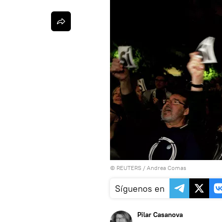
©
REUTERS
/ Andrea Comas
Síguenos en
Pilar Casanova