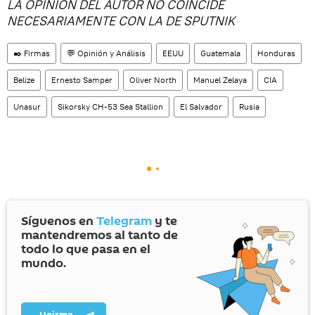
LA OPINIÓN DEL AUTOR NO COINCIDE
NECESARIAMENTE CON LA DE SPUTNIK
✒️ Firmas
💬 Opinión y Análisis
EEUU
Guatemala
Honduras
Belize
Ernesto Samper
Oliver North
Manuel Zelaya
CIA
Unasur
Sikorsky CH-53 Sea Stallion
El Salvador
Rusia
Síguenos en
Telegram
y te
mantendremos al tanto de
todo lo que pasa en el
mundo.
Unirme