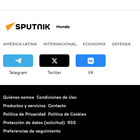
Mundo
AMÉRICA LATINA
INTERNACIONAL
ECONOMÍA
DEFENSA
M
Telegram
Twitter
VK
Quiénes somos
Condiciones de Uso
Productos y servicios
Contacto
Política de Privacidad
Politica de Cookies
Protección de datos (solicitud)
RSS
Preferencias de seguimiento