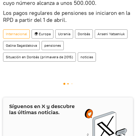
cuyo número alcanza a unos 500.000.
Los pagos regulares de pensiones se iniciaron en la
RPD a partir del 1 de abril.
Internacional
🌍 Europa
Ucrania
Donbás
Arseni Yatseniuk
Galina Sagaidakova
pensiones
Situación en Donbás (primavera de 2015)
noticias
Síguenos en
X
y descubre
las últimas noticias.