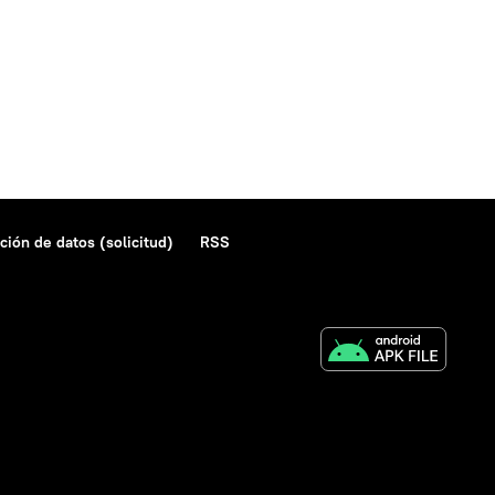
ción de datos (solicitud)
RSS