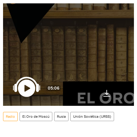
05:06
Radio
El Oro de Moscú
Rusia
Unión Soviética (URSS)