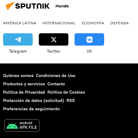
Mundo
AMÉRICA LATINA
INTERNACIONAL
ECONOMÍA
DEFENSA
M
Telegram
Twitter
VK
Quiénes somos
Condiciones de Uso
Productos y servicios
Contacto
Política de Privacidad
Politica de Cookies
Protección de datos (solicitud)
RSS
Preferencias de seguimiento