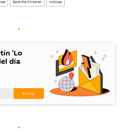
nde
Save the Children
noticias
tín 'Lo
el día