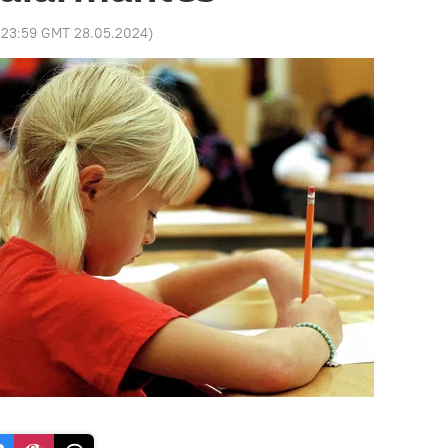
:
23:59 GMT 28.05.2024
)