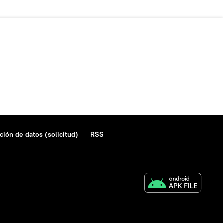
ción de datos (solicitud)
RSS