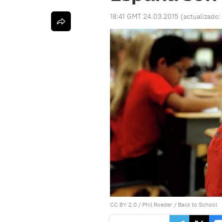
18:41 GMT 24.03.2015
(actualizado
CC BY 2.0
/
Phil Roeder
/
Back to School