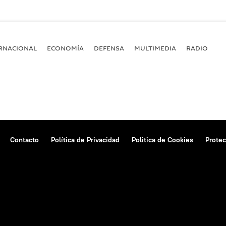
RNACIONAL
ECONOMÍA
DEFENSA
MULTIMEDIA
RADIO
Contacto
Política de Privacidad
Politica de Cookies
Protec