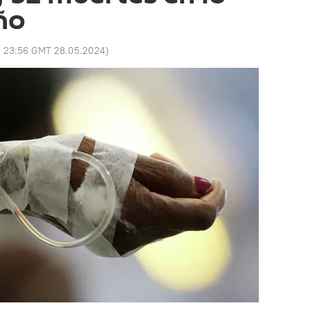
ño
:
23:56 GMT 28.05.2024
)