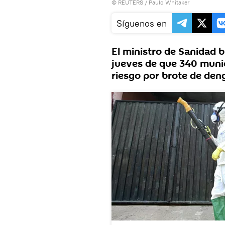
©
REUTERS
/ Paulo Whitaker
Síguenos en
El ministro de Sanidad b
jueves de que 340 munic
riesgo por brote de deng