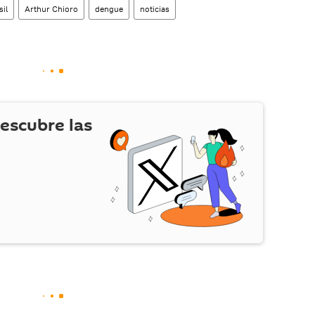
sil
Arthur Chioro
dengue
noticias
escubre las