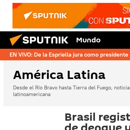
Mundo
EN VIVO: De la Espriella jura como president
América Latina
Desde el Río Bravo hasta Tierra del Fuego, noticias
latinoamericana
Brasil regis
de dengue y