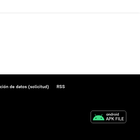
ción de datos (solicitud)
RSS