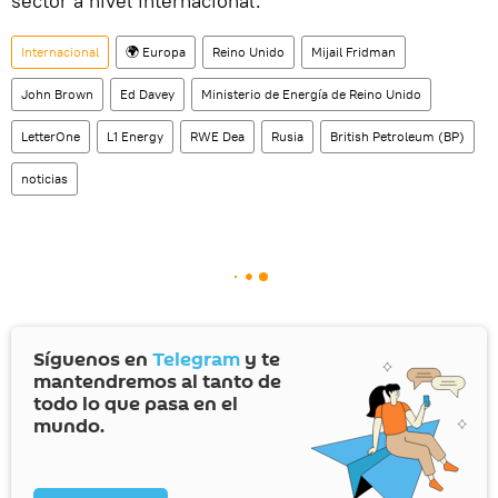
sector a nivel internacional.
Internacional
🌍 Europa
Reino Unido
Mijail Fridman
John Brown
Ed Davey
Ministerio de Energía de Reino Unido
LetterOne
L1 Energy
RWE Dea
Rusia
British Petroleum (BP)
noticias
Síguenos en
Telegram
y te
mantendremos al tanto de
todo lo que pasa en el
mundo.