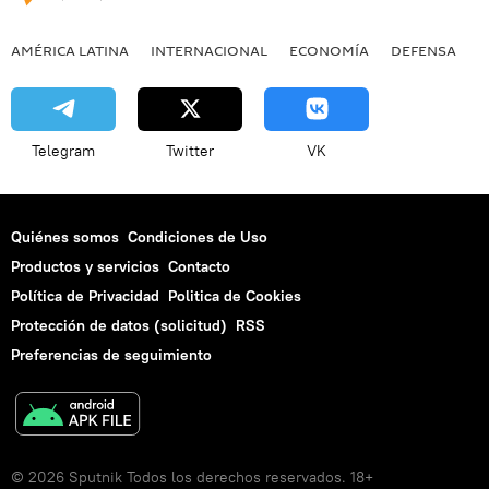
AMÉRICA LATINA
INTERNACIONAL
ECONOMÍA
DEFENSA
M
Telegram
Twitter
VK
Quiénes somos
Condiciones de Uso
Productos y servicios
Contacto
Política de Privacidad
Politica de Cookies
Protección de datos (solicitud)
RSS
Preferencias de seguimiento
© 2026 Sputnik Todos los derechos reservados. 18+