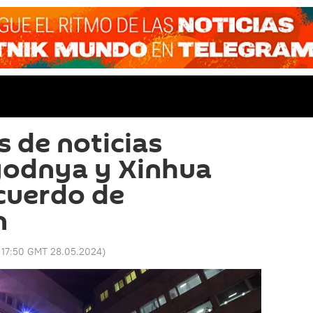
s de noticias
godnya y Xinhua
cuerdo de
n
:
17:50 GMT 28.05.2024
)