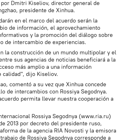
por Dmitri Kiseliov, director general de
ngzhao, presidente de Xinhua.
darán en el marco del acuerdo serán la
mbio de información, el aprovechamiento
nformativos y la promoción del diálogo sobre
o de intercambio de experiencias.
en la construcción de un mundo multipolar y el
entre sus agencias de noticias beneficiará a la
cceso más amplio a una información
 calidad", dijo Kiseliov.
hao, comentó a su vez que Xinhua concede
llo de intercambios con Rossiya Segodnya.
 acuerdo permita llevar nuestra cooperación a
internacional Rossiya Segodnya (www.ria.ru)
de 2013 por decreto del presidente ruso,
ataforma de la agencia RIA Novosti y la emisora
l trabajo de Rossiya Segodnya corresponde a