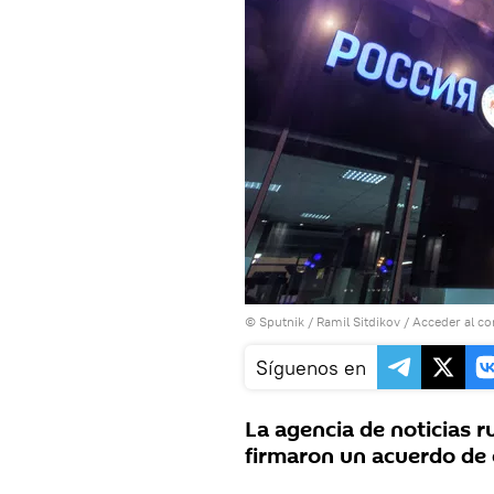
© Sputnik / Ramil Sitdikov
/
Acceder al c
Síguenos en
La agencia de noticias 
firmaron un acuerdo de c