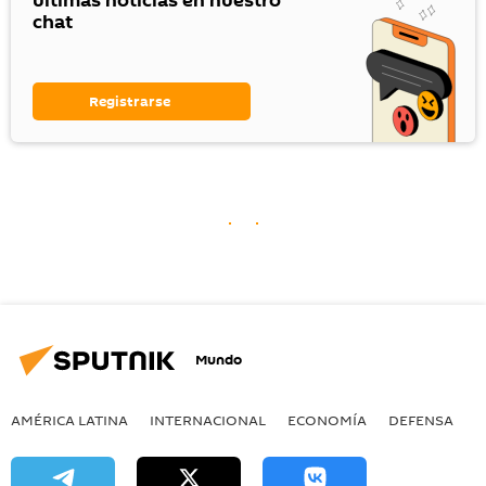
últimas noticias en nuestro
chat
Registrarse
Mundo
AMÉRICA LATINA
INTERNACIONAL
ECONOMÍA
DEFENSA
M