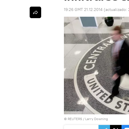
19:26 GMT 21.12.2014
(actualizado:
©
REUTERS
/ Larry Downing