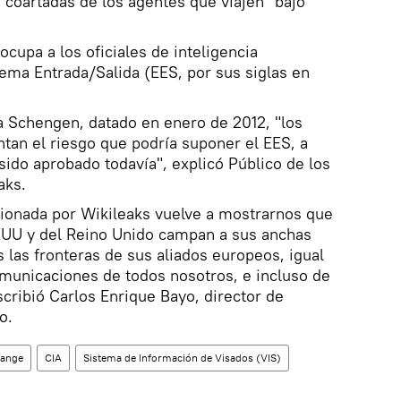
s coartadas de los agentes que viajen "bajo
cupa a los oficiales de inteligencia
ema Entrada/Salida (EES, por sus siglas en
 Schengen, datado en enero de 2012, "los
tan el riesgo que podría suponer el EES, a
sido aprobado todavía", explicó Público de los
aks.
rcionada por Wikileaks vuelve a mostrarnos que
EEUU y del Reino Unido campan a sus anchas
 las fronteras de sus aliados europeos, igual
omunicaciones de todos nosotros, e incluso de
cribió Carlos Enrique Bayo, director de
o.
sange
CIA
Sistema de Información de Visados (VIS)