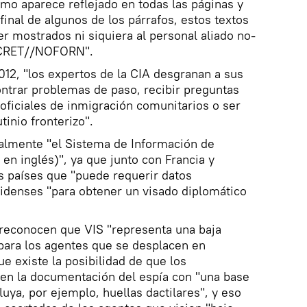
como aparece reflejado en todas las páginas y
inal de algunos de los párrafos, estos textos
r mostrados ni siquiera al personal aliado no-
ECRET//NOFORN".
012, "los expertos de la CIA desgranan a sus
trar problemas de paso, recibir preguntas
oficiales de inmigración comunitarios o ser
inio fronterizo".
ialmente "el Sistema de Información de
 en inglés)", ya que junto con Francia y
s países que "puede requerir datos
nidenses "para obtener un visado diplomático
 reconocen que VIS "representa una baja
para los agentes que se desplacen en
e existe la posibilidad de que los
jen la documentación del espía con "una base
uya, por ejemplo, huellas dactilares", y eso