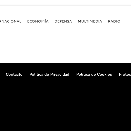
RNACIONAL
ECONOMÍA
DEFENSA
MULTIMEDIA
RADIO
Contacto
Política de Privacidad
Politica de Cookies
Protec