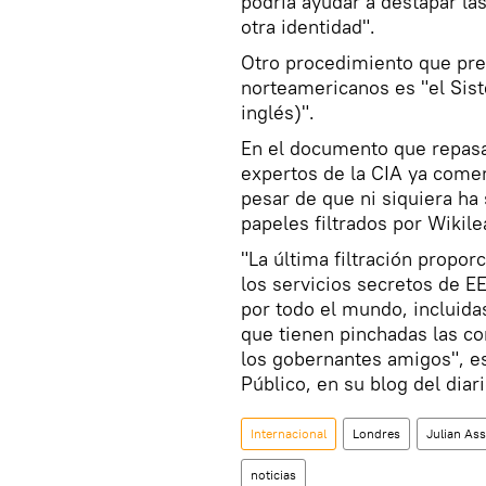
podría ayudar a destapar la
otra identidad".
Otro procedimiento que preo
norteamericanos es "el Sist
inglés)".
En el documento que repasa
expertos de la CIA ya comen
pesar de que ni siquiera ha 
papeles filtrados por Wikile
"La última filtración propo
los servicios secretos de 
por todo el mundo, incluidas
que tienen pinchadas las c
los gobernantes amigos", es
Público, en su blog del diari
Internacional
Londres
Julian As
noticias