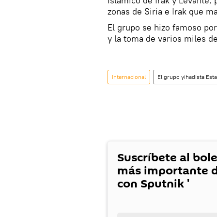
Islámico de Irak y Levante,
zonas de Siria e Irak que ma
El grupo se hizo famoso por 
y la toma de varios miles d
Internacional
El grupo yihadista Est
Suscríbete al bole
más importante d
con Sputnik '