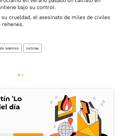
 proclamó en verano pasado un califato en
ntiene bajo su control.
su crueldad, el asesinato de miles de civiles
e rehenes.
ado Islámico
noticias
tín 'Lo
el día