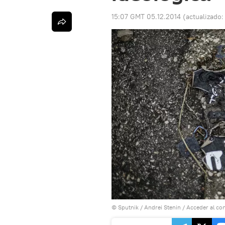
15:07 GMT 05.12.2014
(actualizado
© Sputnik / Andrei Stenin
/
Acceder al co