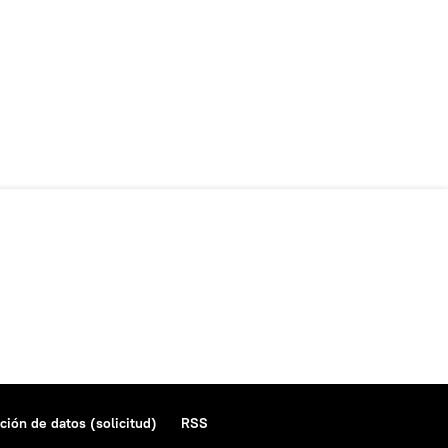
ción de datos (solicitud)
RSS