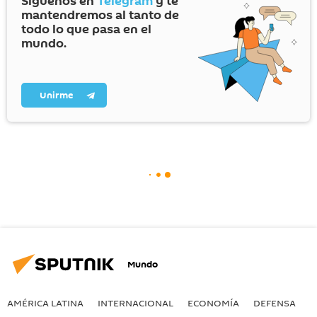
Síguenos en
Telegram
y te
mantendremos al tanto de
todo lo que pasa en el
mundo.
Unirme
Mundo
AMÉRICA LATINA
INTERNACIONAL
ECONOMÍA
DEFENSA
M