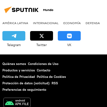
Mundo
AMÉRICA LATINA
INTERNACIONAL
ECONOMÍA
DEFENSA
M
Telegram
Twitter
VK
Quiénes somos
Condiciones de Uso
Productos y servicios
Contacto
Política de Privacidad
Politica de Cookies
Protección de datos (solicitud)
RSS
Preferencias de seguimiento