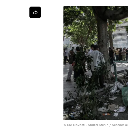
© RIA Novosti . Andrei Stenin
/
Acceder a