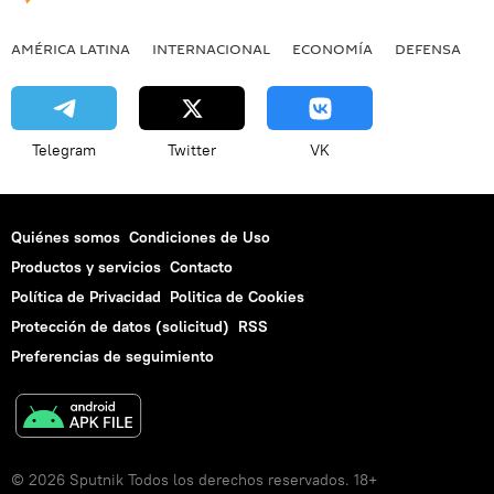
AMÉRICA LATINA
INTERNACIONAL
ECONOMÍA
DEFENSA
M
Telegram
Twitter
VK
Quiénes somos
Condiciones de Uso
Productos y servicios
Contacto
Política de Privacidad
Politica de Cookies
Protección de datos (solicitud)
RSS
Preferencias de seguimiento
© 2026 Sputnik Todos los derechos reservados. 18+