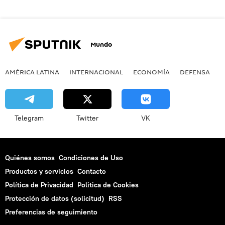
Mundo
AMÉRICA LATINA
INTERNACIONAL
ECONOMÍA
DEFENSA
M
Telegram
Twitter
VK
Quiénes somos
Condiciones de Uso
Productos y servicios
Contacto
Política de Privacidad
Politica de Cookies
Protección de datos (solicitud)
RSS
Preferencias de seguimiento