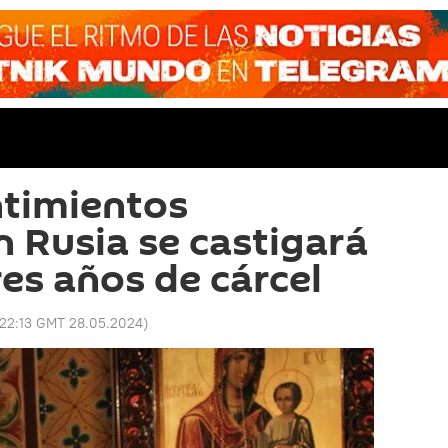
ntimientos
n Rusia se castigará
res años de cárcel
22:13 GMT 28.05.2024
)