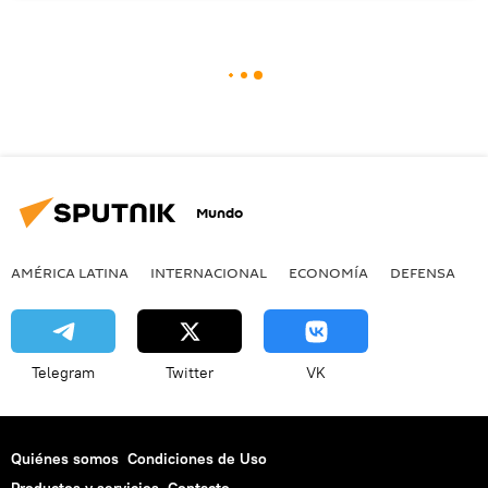
Mundo
AMÉRICA LATINA
INTERNACIONAL
ECONOMÍA
DEFENSA
M
Telegram
Twitter
VK
Quiénes somos
Condiciones de Uso