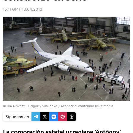
15:11 GMT 18.04.2013
© RIA Novosti . Grigoriy Vasilenko
/
Acceder al contenido multimedia
Síguenos en
La corporación estatal ucraniana 'Antónov'