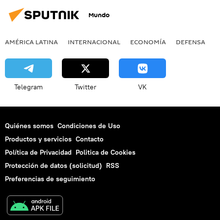
Mundo
AMÉRICA LATINA
INTERNACIONAL
ECONOMÍA
DEFENSA
M
Telegram
Twitter
VK
Quiénes somos
Condiciones de Uso
Productos y servicios
Contacto
Política de Privacidad
Politica de Cookies
Protección de datos (solicitud)
RSS
Preferencias de seguimiento