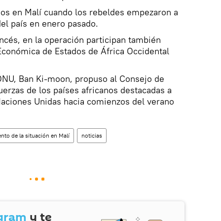
ados en Malí cuando los rebeldes empezaron a
del país en enero pasado.
cés, en la operación participan también
conómica de Estados de África Occidental
 ONU, Ban Ki-moon, propuso al Consejo de
uerzas de los países africanos destacadas a
Naciones Unidas hacia comienzos del verano
to de la situación en Malí
noticias
gram
y te