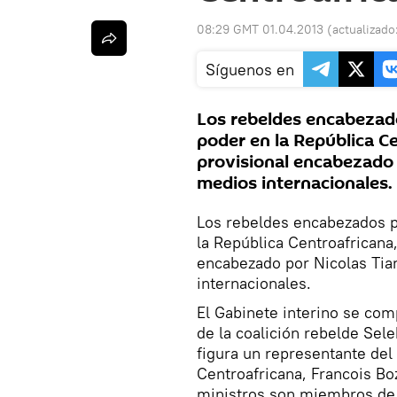
08:29 GMT 01.04.2013
(actualizado
Síguenos en
Los rebeldes encabezado
poder en la República C
provisional encabezado
medios internacionales.
Los rebeldes encabezados p
la República Centroafricana
encabezado por Nicolas Ti
internacionales.
El Gabinete interino se co
de la coalición rebelde Sel
figura un representante del
Centroafricana, Francois Bo
ministros son miembros de d