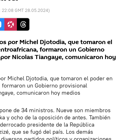
:
22:08 GMT 28.05.2024
)
s por Michel Djotodia, que tomaron el
entroafricana, formaron un Gobierno
 por Nicolas Tiangaye, comunicaron hoy
or Michel Djotodia, que tomaron el poder en
, formaron un Gobierno provisional
angaye, comunicaron hoy medios
mpone de 34 ministros. Nueve son miembros
eka y ocho de la oposición de antes. También
 derrocado presidente de la República
zizé, que se fugó del país. Los demás
iversos partidos políticos y organizaciones.