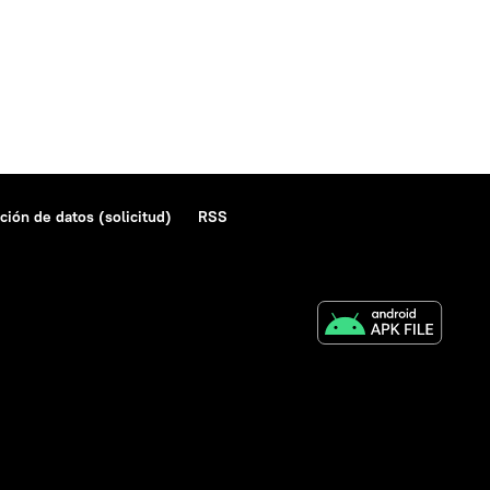
ción de datos (solicitud)
RSS