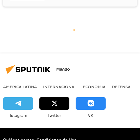
Mundo
AMÉRICA LATINA
INTERNACIONAL
ECONOMÍA
DEFENSA
M
Telegram
Twitter
VK
Quiénes somos
Condiciones de Uso