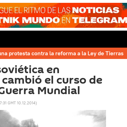
una protesta contra la reforma a la Ley de Tierras
soviética en
 cambió el curso de
Guerra Mundial
17:31 GMT 10.12.2014
)