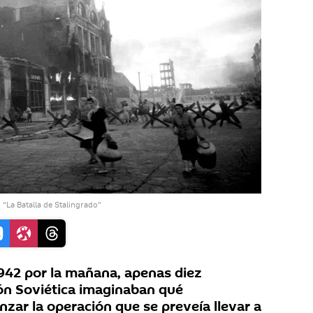
“La Batalla de Stalingrado”
942 por la mañana, apenas diez
ón Soviética imaginaban qué
zar la operación que se preveía llevar a