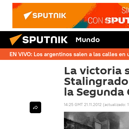
Mundo
EN VIVO: Los argentinos salen a las calles en 
La victoria 
Stalingrado
la Segunda 
14:25 GMT 21.11.2012
(actualizado: