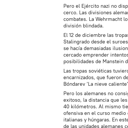
Pero el Ejército nazi no dis
cerco. Las divisiones alema
combates. La Wehrmacht logr
división blindada.
El 12 de diciembre las trop
Stalingrado desde el suroes
se hacía demasiadas ilusione
cercado emprender intentos
posibilidades de Manstein de
Las tropas soviéticas tuvie
encarnizados, que fueron des
Bóndarev ‘La nieve caliente’
Pero los alemanes no cons
exitoso, la distancia que le
40 kilómetros. Al mismo tie
ofensiva en el curso medio 
italianas y húngaras. En es
de las unidades alemanes c