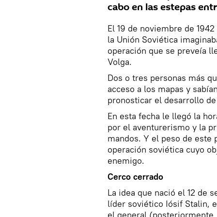
cabo en las estepas entr
El 19 de noviembre de 1942
la Unión Soviética imaginab
operación que se preveía lle
Volga.
Dos o tres personas más que
acceso a los mapas y sabían
pronosticar el desarrollo d
En esta fecha le llegó la h
por el aventurerismo y la p
mandos. Y el peso de este p
operación soviética cuyo ob
enemigo.
Cerco cerrado
La idea que nació el 12 de 
líder soviético Iósif Stalin
el general (posteriormente,