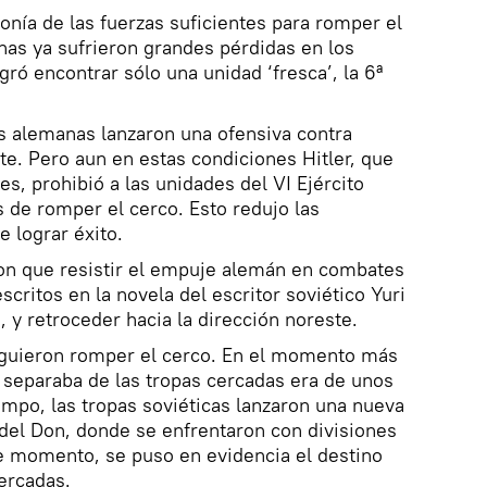
ponía de las fuerzas suficientes para romper el
nas ya sufrieron grandes pérdidas en los
ó encontrar sólo una unidad ‘fresca’, la 6ª
as alemanas lanzaron una ofensiva contra
te. Pero aun en estas condiciones Hitler, que
s, prohibió a las unidades del VI Ejército
 de romper el cerco. Esto redujo las
 lograr éxito.
ron que resistir el empuje alemán en combates
critos en la novela del escritor soviético Yuri
, y retroceder hacia la dirección noreste.
iguieron romper el cerco. En el momento más
s separaba de las tropas cercadas era de unos
mpo, las tropas soviéticas lanzaron una nueva
del Don, donde se enfrentaron con divisiones
te momento, se puso en evidencia el destino
ercadas.