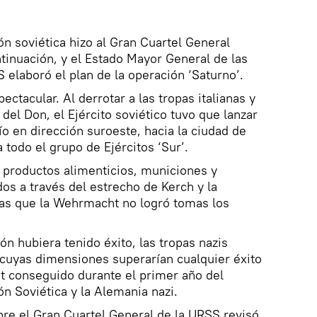
ión soviética hizo al Gran Cuartel General
tinuación, y el Estado Mayor General de las
elaboró el plan de la operación ‘Saturno’.
ectacular. Al derrotar a las tropas italianas y
del Don, el Ejército soviético tuvo que lanzar
río en dirección suroeste, hacia la ciudad de
a todo el grupo de Ejércitos ‘Sur’.
 productos alimenticios, municiones y
s a través del estrecho de Kerch y la
as que la Wehrmacht no logró tomas los
n hubiera tenido éxito, las tropas nazis
 cuyas dimensiones superarían cualquier éxito
t conseguido durante el primer año del
ión Soviética y la Alemania nazi.
bre el Gran Cuartel General de la URSS revisó