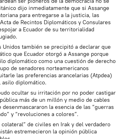
lardean ser pioneros de la democracia no se
ritánico dijo inmediatamente que si Assange
oriana para entregarse a la justicia, las
 Acta de Recintos Diplomáticos y Consulares
spojar a Ecuador de su territorialidad
ugiado.
s Unidos también se precipitó a declarar que
mático que Ecuador otorgó a Assange porque
silo diplomático como una cuestión de derecho
 grupo de senadores norteamericanos
tarle las preferencias arancelarias (Atpdea)
l asilo diplomático.
udo ocultar su irritación por no poder castigar
 pública más de un millón y medio de cables
 desenmascararon la esencia de las “guerras
ado” y “revoluciones a colores”.
colateral” de civiles en Irak y del verdadero
nistán estremecieron la opinión pública
bles.