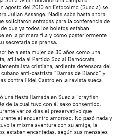
ga Sofía Wilén durante una campaña
n agosto del 2010 en Estocolmo (Suecia) se
para Julian Assange. Nadie sabe hasta ahora
 solicitaron entradas para la conferencia de
e que ya todos los boletos estaban
se en la primera fila y cómo posteriormente
su secretaria de prensa.
scribe a esta mujer de 30 años como una
ta, afiliada al Partido Social Demócrata,
amentalista cristiana, ardiente defensora del
 cubano anti-castrista “Damas de Blanco” y
as contra Fidel Castro en la revista sueca
izó una fiesta llamada en Suecia “crayfish
s de la cual tuvo con él sexo consentido,
rante varios días el preservativo que
urante el encuentro amoroso. No pasó nada y
tuvo la misma aventura con su amiga, la
 dos estaban encantadas, según sus mensajes