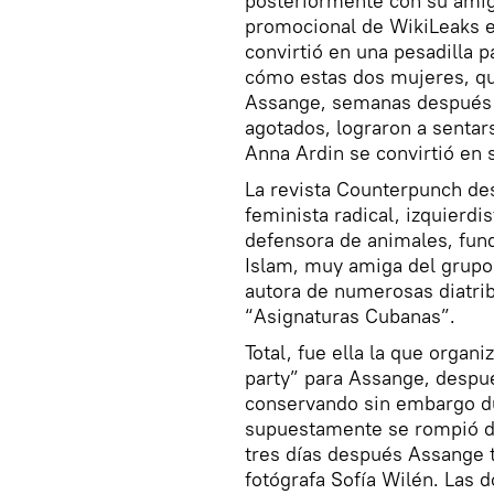
posteriormente con su ami
promocional de WikiLeaks e
convirtió en una pesadilla 
cómo estas dos mujeres, que
Assange, semanas después d
agotados, lograron a sentar
Anna Ardin se convirtió en 
La revista Counterpunch de
feminista radical, izquierdis
defensora de animales, fund
Islam, muy amiga del grupo
autora de numerosas diatrib
“Asignaturas Cubanas”.
Total, fue ella la que organ
party” para Assange, despué
conservando sin embargo du
supuestamente se rompió d
tres días después Assange 
fotógrafa Sofía Wilén. Las