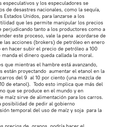
 especulativos y los especuladores se
os de desastres nacionales, como la sequía,
s Estados Unidos, para lanzarse a los
ilidad que les permite manipular los precios
e perjudicando tanto a los productores como a
ender este proceso, vale la pena acordarse de
de las acciones (brokers) de petróleo en enero
 en hacer subir el precio de petróleo a 100
e manda el dinero queda callada la moral.
 es que mientras el hambre está avanzando,
os están proyectando aumentar el etanol en la
arros del 9 al 10 por ciento (una mezcla de
 10 de etanol). Todo esto implica que más del
rano que se produce en el mundo y en
 de maíz sirve de alimentación para los carros.
 posibilidad de pedir al gobierno
ión temporal del uso de maíz y soja para la
s precios de granos podría hacer el