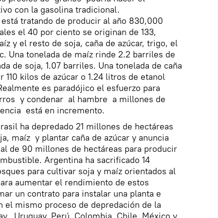
vo con la gasolina tradicional.
 está tratando de producir al año 830,000
ales el 40 por ciento se originan de 133,
 y el resto de soja, caña de azúcar, trigo, el
c. Una tonelada de maíz rinde 2.2 barriles de
da de soja, 1.07 barriles. Una tonelada de caña
 110 kilos de azúcar o 1.24 litros de etanol
 Realmente es paradójico el esfuerzo para
arros y condenar al hambre a millones de
encia está en incremento.
Brasil ha depredado 21 millones de hectáreas
a, maíz y plantar caña de azúcar y anuncia
cial de 90 millones de hectáreas para producir
ombustible. Argentina ha sacrificado 14
sques para cultivar soja y maíz orientados al
para aumentar el rendimiento de estos
rmar un contrato para instalar una planta e
n el mismo proceso de depredación de la
ay, Uruguay, Perú, Colombia, Chile, México y