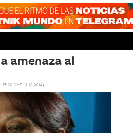
a amenaza al
o:
17:32 GMT 10.12.2014
)