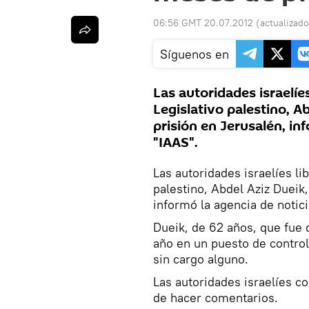
06:56 GMT 20.07.2012
(actualizad
Síguenos en
Las autoridades israelíe
Legislativo palestino, A
prisión en Jerusalén, in
"IAAS".
Las autoridades israelíes
li
palestino, Abdel Aziz Dueik
informó la
agencia de notic
Dueik, de 62 años,
que
fue 
año en
un puesto de control
sin
cargo alguno
.
Las
autoridades israelíes
co
de hacer comentarios
.