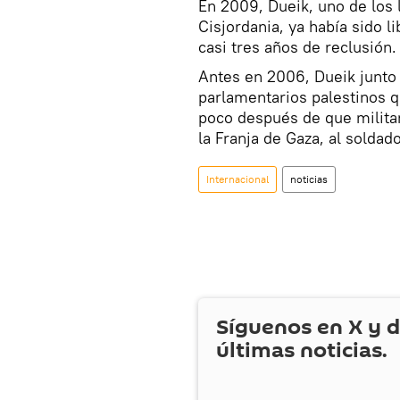
En 2009,
Dueik,
uno de los 
Cisjordania
, ya había sido
li
casi tres años
de reclusión
.
Antes en 2006, Dueik j
unto
parlamentarios palestinos
q
poco después de que militan
la Franja de Gaza, al soldado
Internacional
noticias
Síguenos en
X
y d
últimas noticias.