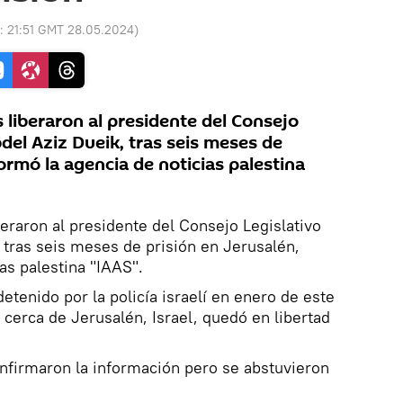
o:
21:51 GMT 28.05.2024
)
s liberaron al presidente del Consejo
bdel Aziz Dueik, tras seis meses de
formó la agencia de noticias palestina
beraron
al presidente del Consejo Legislativo
, tras seis meses de prisión en Jerusalén,
ias
palestina
"
IAAS".
detenido
por la policía israelí
en enero de
este
cerca de Jerusalén
, Israel,
quedó en libertad
nfirmaron
la información
pero se abstuvieron