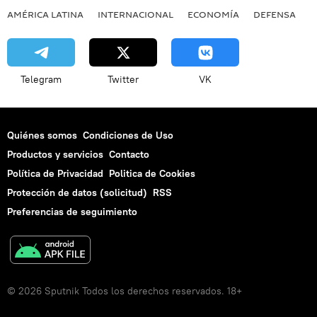
AMÉRICA LATINA
INTERNACIONAL
ECONOMÍA
DEFENSA
M
Telegram
Twitter
VK
Quiénes somos
Condiciones de Uso
Productos y servicios
Contacto
Política de Privacidad
Politica de Cookies
Protección de datos (solicitud)
RSS
Preferencias de seguimiento
© 2026 Sputnik Todos los derechos reservados. 18+