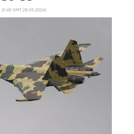
:
21:40 GMT 28.05.2024
)