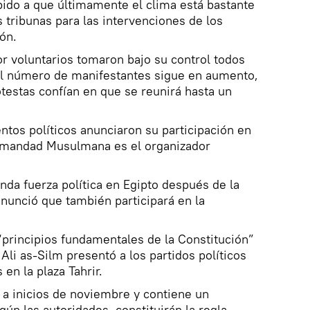
ido a que últimamente el clima está bastante
 tribunas para las intervenciones de los
ón.
or voluntarios tomaron bajo su control todos
 el número de manifestantes sigue en aumento,
otestas confían en que se reunirá hasta un
tos políticos anunciaron su participación en
rmandad Musulmana es el organizador
gunda fuerza política en Egipto después de la
unció que también participará en la
rincipios fundamentales de la Constitución”
Ali as-Silm presentó a los partidos políticos
 en la plaza Tahrir.
 a inicios de noviembre y contiene un
ún las autoridades, constituirán la regla