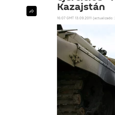
Kazajstán
16:07 GMT 13.09.2011
(actualizado: