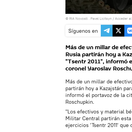
© RIA Novosti . Pavel Licitsyn
/
Acceder al
Síguenos en
Más de un millar de efec
Rusia partirán hoy a Kaz
"Tsentr 2011", informó el
coronel Yaroslav Roschu
Más de un millar de efectivo
partirán hoy a Kazajstán para
informó el portavoz de la ci
Roschupkin.
"Los efectivos y material bé
Militar Central partirán est
ejercicios 'Tsentr 2011' que