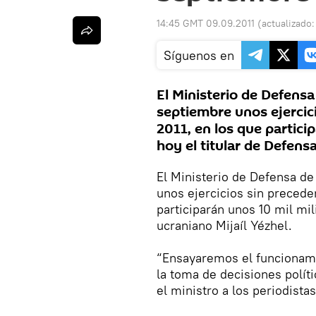
14:45 GMT 09.09.2011
(actualizado
Síguenos en
El Ministerio de Defens
septiembre unos ejercic
2011, en los que partici
hoy el titular de Defens
El Ministerio de Defensa d
unos ejercicios sin precede
participarán unos 10 mil mil
ucraniano Mijaíl Yézhel.
“Ensayaremos el funcionamie
la toma de decisiones políti
el ministro a los periodistas