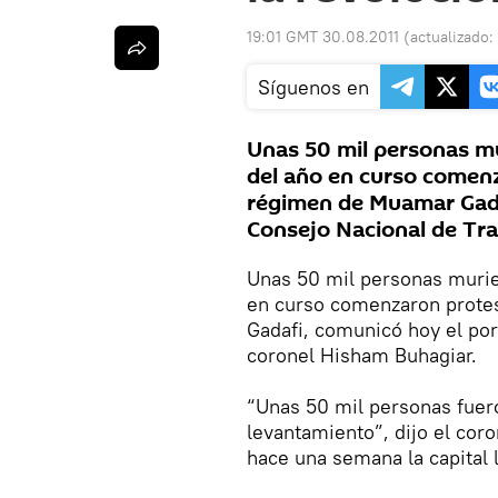
19:01 GMT 30.08.2011
(actualizado:
Síguenos en
Unas 50 mil personas mu
del año en curso comenz
régimen de Muamar Gada
Consejo Nacional de Tra
Unas 50 mil personas muri
en curso comenzaron prote
Gadafi, comunicó hoy el por
coronel Hisham Buhagiar.
“Unas 50 mil personas fue
levantamiento”, dijo el cor
hace una semana la capital li