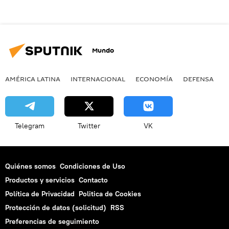
Mundo
AMÉRICA LATINA
INTERNACIONAL
ECONOMÍA
DEFENSA
M
Telegram
Twitter
VK
Quiénes somos
Condiciones de Uso
Productos y servicios
Contacto
Política de Privacidad
Politica de Cookies
Protección de datos (solicitud)
RSS
Preferencias de seguimiento