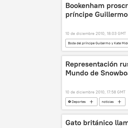
Bookenham proscrib
príncipe Guillerm
10 de diciembre 2010, 18:03 GMT
Boda del príncipe Guillermo y Kate Mid
Representación rus
Mundo de Snowboar
10 de diciembre 2010, 17:58 GMT
⚽ Deportes
noticias
Gato británico llam