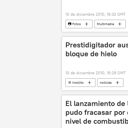
10 de diciembre 2010, 16:32 GMT
📷 Fotos
Multimedia
Prestidigitador au
bloque de hielo
10 de diciembre 2010, 16:28 GMT
💢 Insólito
noticias
El lanzamiento de 
pudo fracasar por 
nivel de combusti