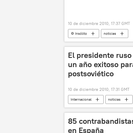
10 de diciembre 2010, 17:37 GMT
💢 Insólito
noticias
El presidente ruso
un año exitoso par
postsoviético
10 de diciembre 2010, 17:31 GMT
Internacional
noticias
85 contrabandistas
en España