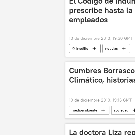
El Código de Indu
prescribe hasta la 
empleados
10 de diciembre 2010, 19:30 GMT
💢 Insólito
noticias
Cumbres Borrasco
Climático, histor
10 de diciembre 2010, 19:16 GMT
medioambiente
sociedad
La doctora Liza re