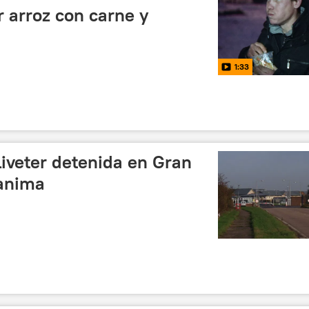
 arroz con carne y
1:33
liveter detenida en Gran
sanima